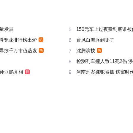
5
量发展
150元车上过夜费到底谁被
6
”本科专业排行榜出炉
台风白海豚到哪了
热
7
告导致千万市值蒸发
沈腾演技
热
热
8
检测列车撞人致11死2伤 
9
孙亚鹏亮相
河南刑案嫌犯被抓 逃窜时
新