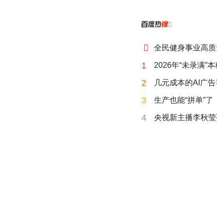


全民健身事业高质
1
2026年“未录满
2
几元成本的AI广
3
生产也能“拼单”了
4
央视新主播李秋莹