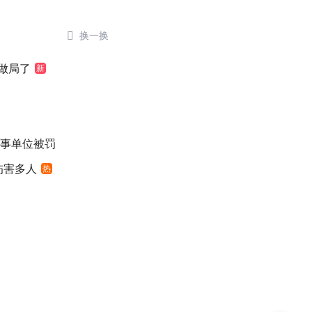

换一换
做局了
新
涉事单位被罚
伤害多人
热